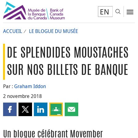
EN
Toggl
To
ACCUEIL
LE BLOGUE DU MUSÉE
DE SPLENDIDES MOUSTACHES
SUR NOS BILLETS DE BANQUE
Par :
Graham Iddon
2 novembre 2018
Partager cette page sur Facebook
Partager cette page sur X
Partager cette page sur LinkedIn
Partagez cette page sur Google Clas
Partager cette page par courri
Un blogue célébrant Movember