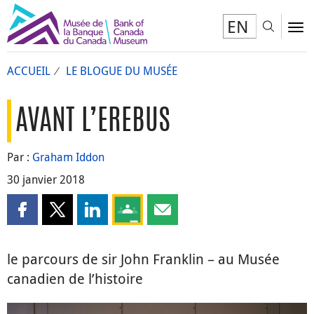
EN
Toggl
To
ACCUEIL
LE BLOGUE DU MUSÉE
AVANT L’EREBUS
Par :
Graham Iddon
30 janvier 2018
Partager cette page sur Facebook
Partager cette page sur X
Partager cette page sur LinkedIn
Partagez cette page sur Google Clas
Partager cette page par courri
le parcours de sir John Franklin – au Musée
canadien de l’histoire