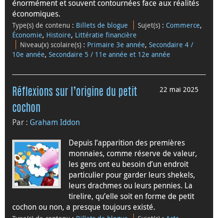
énormément et souvent contournées face aux réalités
économiques.
Type(s) de contenu
:
Billets de blogue
Sujet(s)
:
Commerce
,
Économie
,
Histoire
,
Littératie financière
Niveau(x) scolaire(s)
:
Primaire 3e année
,
Secondaire 4 /
10e année
,
Secondaire 5 / 11e année et 12e année
22 mai 2025
Réflexions sur l’origine du petit
cochon
Par :
Graham Iddon
Depuis l’apparition des premières
monnaies, comme réserve de valeur,
les gens ont eu besoin d’un endroit
particulier pour garder leurs shekels,
leurs drachmes ou leurs pennies. La
tirelire, qu’elle soit en forme de petit
cochon ou non, a presque toujours existé.