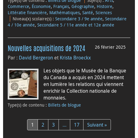
Type(s) de contenu
:
Billets de blogue
Sujet(s)
:
Arts
,
Commerce
,
Économie
,
Français
,
Géographie
,
Histoire
,
Littératie financière
,
Mathématiques
,
Santé
,
Sciences
Niveau(x) scolaire(s)
:
Secondaire 3 / 9e année
,
Secondaire
4 / 10e année
,
Secondaire 5 / 11e année et 12e année
26 février 2025
Nouvelles acquisitions de 2024
Par :
David Bergeron
et
Krista Broeckx
Les objets que le Musée de la Banque
du Canada a acquis en 2024 mettent
en lumière les relations qui viennent
enrichir la Collection nationale de
monnaies.
Type(s) de contenu
:
Billets de blogue
1
2
3
…
17
Suivant »