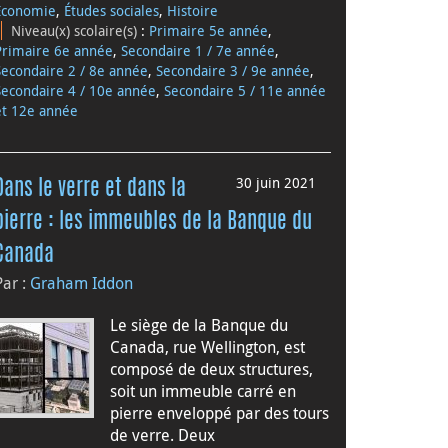
Économie
,
Études sociales
,
Histoire
Niveau(x) scolaire(s)
:
Primaire 5e année
,
Primaire 6e année
,
Secondaire 1 / 7e année
,
Secondaire 2 / 8e année
,
Secondaire 3 / 9e année
,
Secondaire 4 / 10e année
,
Secondaire 5 / 11e année
et 12e année
30 juin 2021
Dans le verre et dans la
pierre : les immeubles de la Banque du
Canada
Par :
Graham Iddon
Le siège de la Banque du
Canada, rue Wellington, est
composé de deux structures,
soit un immeuble carré en
pierre enveloppé par des tours
de verre. Deux