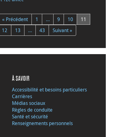
« Précédent
1
…
9
10
11
12
13
…
43
Suivant »
À SAVOIR
Accessibilité et besoins particuliers
Carrières
Médias sociaux
Règles de conduite
Santé et sécurité
Renseignements personnels