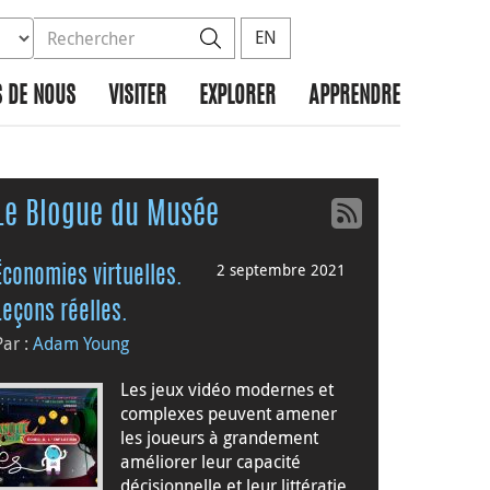
ez la base de données à rechercher
dans le site
Rechercher
EN
 DE NOUS
VISITER
EXPLORER
APPRENDRE
Le Blogue du Musée
2 septembre 2021
Économies virtuelles.
Leçons réelles.
Par :
Adam Young
Les jeux vidéo modernes et
complexes peuvent amener
les joueurs à grandement
améliorer leur capacité
décisionnelle et leur littératie