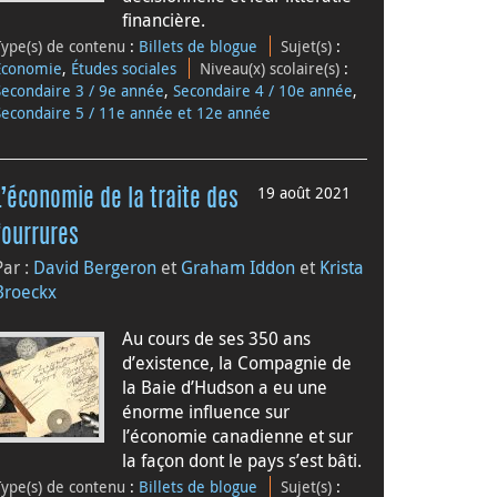
financière.
Type(s) de contenu
:
Billets de blogue
Sujet(s)
:
Économie
,
Études sociales
Niveau(x) scolaire(s)
:
Secondaire 3 / 9e année
,
Secondaire 4 / 10e année
,
Secondaire 5 / 11e année et 12e année
19 août 2021
L’économie de la traite des
fourrures
Par :
David Bergeron
et
Graham Iddon
et
Krista
Broeckx
Au cours de ses 350 ans
d’existence, la Compagnie de
la Baie d’Hudson a eu une
énorme influence sur
l’économie canadienne et sur
la façon dont le pays s’est bâti.
Type(s) de contenu
:
Billets de blogue
Sujet(s)
: