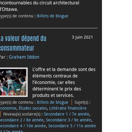
incontournables du circuit architectural
d’Ottawa.
Type(s) de contenu
:
Billets de blogue
3 juin 2021
La valeur dépend du
consommateur
Par :
Graham Iddon
L’offre et la demande sont des
éléments centraux de
l’économie, car elles
déterminent le prix des
produits et services.
Type(s) de contenu
:
Billets de blogue
Sujet(s)
:
Économie
,
Études sociales
,
Littératie financière
Niveau(x) scolaire(s)
:
Secondaire 1 / 7e année
,
Secondaire 2 / 8e année
,
Secondaire 3 / 9e année
,
Secondaire 4 / 10e année
,
Secondaire 5 / 11e année
et 12e année