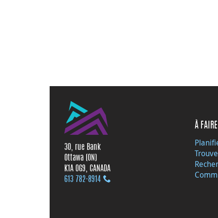
À FAIRE
Planifi
30, rue Bank
Trouve
Ottawa (ON)
Recher
K1A 0G9, CANADA
Commu
613 782‑8914