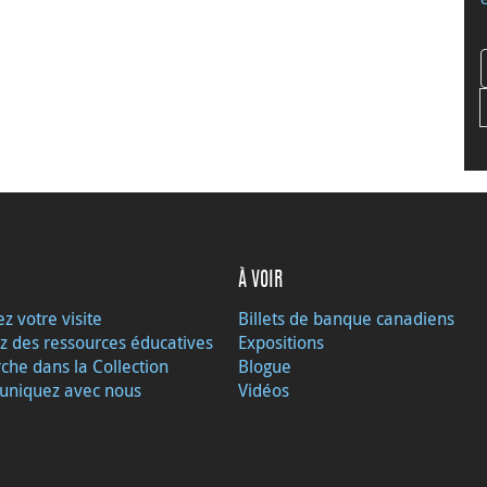
À VOIR
ez votre visite
Billets de banque canadiens
z des ressources éducatives
Expositions
che dans la Collection
Blogue
niquez avec nous
Vidéos