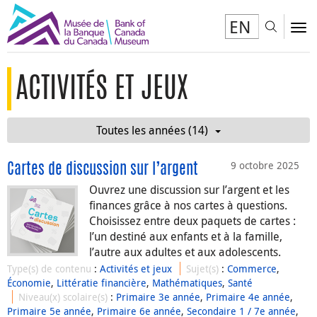
EN
Toggl
To
ACTIVITÉS ET JEUX
Toutes les années (14)
9 octobre 2025
Cartes de discussion sur l’argent
Ouvrez une discussion sur l’argent et les
finances grâce à nos cartes à questions.
Choisissez entre deux paquets de cartes :
l’un destiné aux enfants et à la famille,
l’autre aux adultes et aux adolescents.
Type(s) de contenu
:
Activités et jeux
Sujet(s)
:
Commerce
,
Économie
,
Littératie financière
,
Mathématiques
,
Santé
Niveau(x) scolaire(s)
:
Primaire 3e année
,
Primaire 4e année
,
Primaire 5e année
,
Primaire 6e année
,
Secondaire 1 / 7e année
,