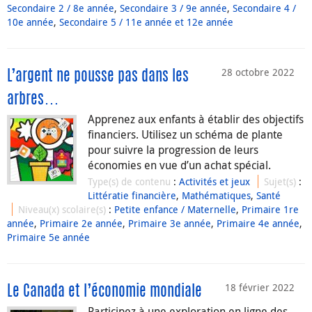
Secondaire 2 / 8e année
,
Secondaire 3 / 9e année
,
Secondaire 4 /
10e année
,
Secondaire 5 / 11e année et 12e année
28 octobre 2022
L’argent ne pousse pas dans les
arbres…
Apprenez aux enfants à établir des objectifs
financiers. Utilisez un schéma de plante
pour suivre la progression de leurs
économies en vue d’un achat spécial.
Type(s) de contenu
:
Activités et jeux
Sujet(s)
:
Littératie financière
,
Mathématiques
,
Santé
Niveau(x) scolaire(s)
:
Petite enfance / Maternelle
,
Primaire 1re
année
,
Primaire 2e année
,
Primaire 3e année
,
Primaire 4e année
,
Primaire 5e année
18 février 2022
Le Canada et l’économie mondiale
Participez à une exploration en ligne des