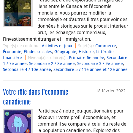
liens entre le Canada et l’économie
mondiale. Vous pourrez modifier la
chronologie et d’autres filtres pour voir des
données historiques sur le produit intérieur
brut, les échanges commerciaux,
l’investissement étranger et l’immigration.
Type(s) de contenu
:
Activités et jeux
Sujet(s)
:
Commerce
,
Économie
,
Études sociales
,
Géographie
,
Histoire
,
Littératie
financière
Niveau(x) scolaire(s)
:
Primaire 6e année
,
Secondaire
1 / 7e année
,
Secondaire 2 / 8e année
,
Secondaire 3 / 9e année
,
Secondaire 4 / 10e année
,
Secondaire 5 / 11e année et 12e année
18 février 2022
Votre rôle dans l’économie
canadienne
Participez à notre jeu-questionnaire pour
découvrir votre profil économique, et
comment il se compare à celui du reste de
la population canadienne. Explorez des