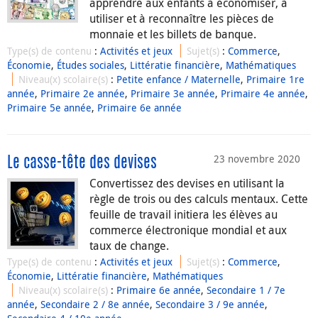
apprendre aux enfants à économiser, à
utiliser et à reconnaître les pièces de
monnaie et les billets de banque.
Type(s) de contenu
:
Activités et jeux
Sujet(s)
:
Commerce
,
Économie
,
Études sociales
,
Littératie financière
,
Mathématiques
Niveau(x) scolaire(s)
:
Petite enfance / Maternelle
,
Primaire 1re
année
,
Primaire 2e année
,
Primaire 3e année
,
Primaire 4e année
,
Primaire 5e année
,
Primaire 6e année
23 novembre 2020
Le casse-tête des devises
Convertissez des devises en utilisant la
règle de trois ou des calculs mentaux. Cette
feuille de travail initiera les élèves au
commerce électronique mondial et aux
taux de change.
Type(s) de contenu
:
Activités et jeux
Sujet(s)
:
Commerce
,
Économie
,
Littératie financière
,
Mathématiques
Niveau(x) scolaire(s)
:
Primaire 6e année
,
Secondaire 1 / 7e
année
,
Secondaire 2 / 8e année
,
Secondaire 3 / 9e année
,