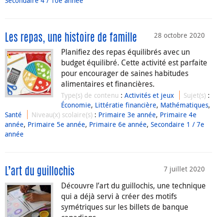
Secondaire 4 / 10e année
28 octobre 2020
Les repas, une histoire de famille
Planifiez des repas équilibrés avec un
budget équilibré. Cette activité est parfaite
pour encourager de saines habitudes
alimentaires et financières.
Type(s) de contenu
:
Activités et jeux
Sujet(s)
:
Économie
,
Littératie financière
,
Mathématiques
,
Santé
Niveau(x) scolaire(s)
:
Primaire 3e année
,
Primaire 4e
année
,
Primaire 5e année
,
Primaire 6e année
,
Secondaire 1 / 7e
année
7 juillet 2020
L’art du guillochis
Découvre l’art du guillochis, une technique
qui a déjà servi à créer des motifs
symétriques sur les billets de banque