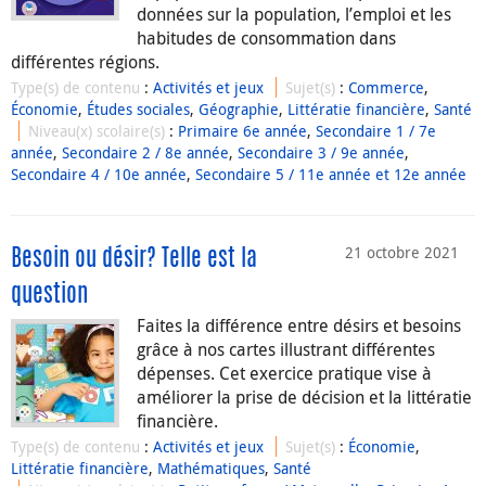
données sur la population, l’emploi et les
habitudes de consommation dans
différentes régions.
Type(s) de contenu
:
Activités et jeux
Sujet(s)
:
Commerce
,
Économie
,
Études sociales
,
Géographie
,
Littératie financière
,
Santé
Niveau(x) scolaire(s)
:
Primaire 6e année
,
Secondaire 1 / 7e
année
,
Secondaire 2 / 8e année
,
Secondaire 3 / 9e année
,
Secondaire 4 / 10e année
,
Secondaire 5 / 11e année et 12e année
21 octobre 2021
Besoin ou désir? Telle est la
question
Faites la différence entre désirs et besoins
grâce à nos cartes illustrant différentes
dépenses. Cet exercice pratique vise à
améliorer la prise de décision et la littératie
financière.
Type(s) de contenu
:
Activités et jeux
Sujet(s)
:
Économie
,
Littératie financière
,
Mathématiques
,
Santé