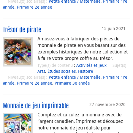
Niveau(x) scolaire(s)
:
Petite enfance / Maternelle
,
Primaire 1re
année
,
Primaire 2e année
15 juin 2021
Trésor de pirate
Amusez-vous à fabriquer des pièces de
monnaie de pirate en vous basant sur des
exemples historiques de notre collection et
à faire votre propre coffre au trésor.
Type(s) de contenu
:
Activités et jeux
Sujet(s)
:
Arts
,
Études sociales
,
Histoire
Niveau(x) scolaire(s)
:
Petite enfance / Maternelle
,
Primaire 1re
année
,
Primaire 2e année
,
Primaire 3e année
27 novembre 2020
Monnaie de jeu imprimable
Comptez et calculez la monnaie avec de
l’argent canadien. Imprimez et découpez
notre monnaie de jeu réaliste pour