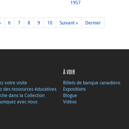
1957
5
6
7
8
9
10
Suivant »
Dernier
À VOIR
ez votre visite
Billets de banque canadiens
z des ressources éducatives
Expositions
che dans la Collection
Blogue
niquez avec nous
Vidéos