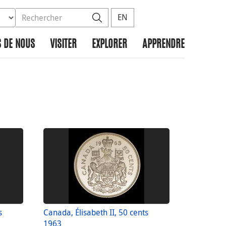
ez la base de données à rechercher
dans le site
Rechercher
EN
 DE NOUS
VISITER
EXPLORER
APPRENDRE
s
Canada, Élisabeth II, 50 cents
1963