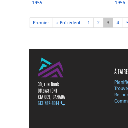
1955
1956
Premier
« Précédent
1
2
3
4
À FAIRE
Planifi
30, rue Bank
Trouve
Ottawa (ON)
Recher
K1A 0G9, CANADA
Commu
613 782‑8914