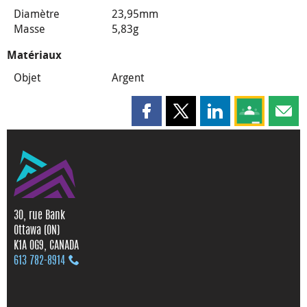
Diamètre
23,95mm
Masse
5,83g
Matériaux
Objet
Argent
Partager cette page sur Faceboo
Partager cette page sur X
Partager cette pag
Partagez ce
Parta
30, rue Bank
Ottawa (ON)
K1A 0G9, CANADA
613 782‑8914