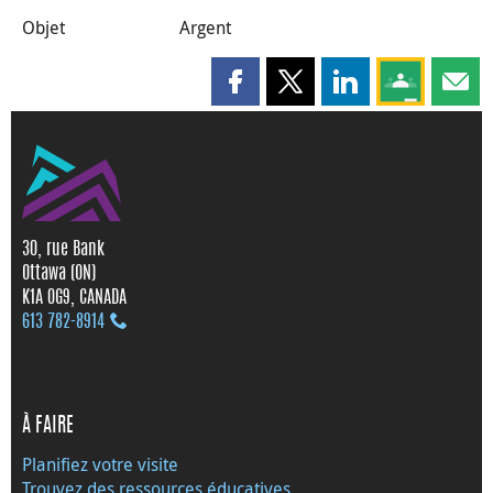
Objet
Argent
Partager cette page sur Faceboo
Partager cette page sur X
Partager cette pag
Partagez ce
Parta
30, rue Bank
Ottawa (ON)
K1A 0G9, CANADA
613 782‑8914
À FAIRE
Planifiez votre visite
Trouvez des ressources éducatives