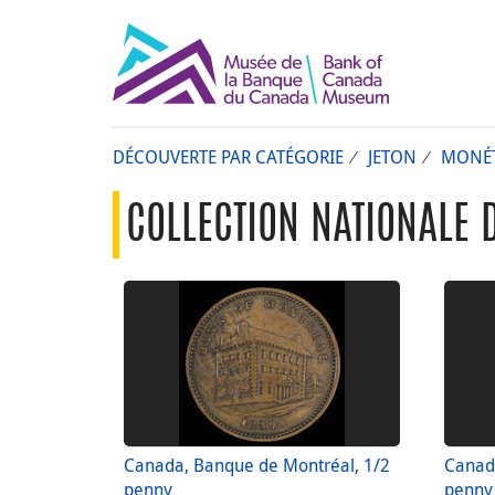
DÉCOUVERTE PAR CATÉGORIE
JETON
MONÉT
COLLECTION NATIONALE 
Canada, Banque de Montréal, 1/2
Canad
penny
penny