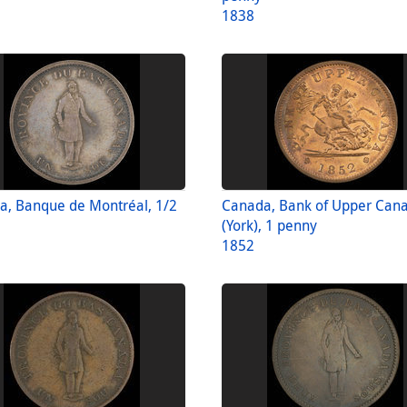
1838
a, Banque de Montréal, 1/2
Canada, Bank of Upper Can
(York), 1 penny
1852