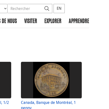
ez la base de données à rechercher
dans le site
Rechercher
EN
 DE NOUS
VISITER
EXPLORER
APPRENDRE
, 1/2
Canada, Banque de Montréal, 1
penny