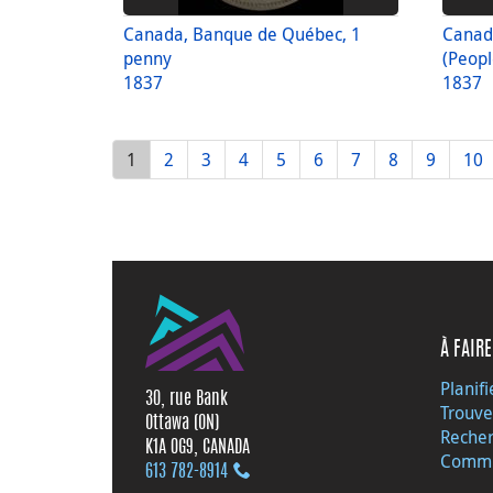
Canada, Banque de Québec, 1
Canad
penny
(Peopl
1837
1837
1
2
3
4
5
6
7
8
9
10
À FAIRE
Planifi
30, rue Bank
Trouve
Ottawa (ON)
Recher
K1A 0G9, CANADA
Commu
613 782‑8914