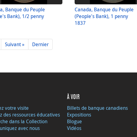
a, Banque du Peuple
Canada, Banque du Peuple
e's Bank), 1/2 penny
(People's Bank), 1 penny
1837
Suivant »
Dernier
À VOIR
ez votre visite
Billets de banque canadiens
z des ressources éducatives
Expositions
che dans la Collection
Blogue
niquez avec nous
Vidéos