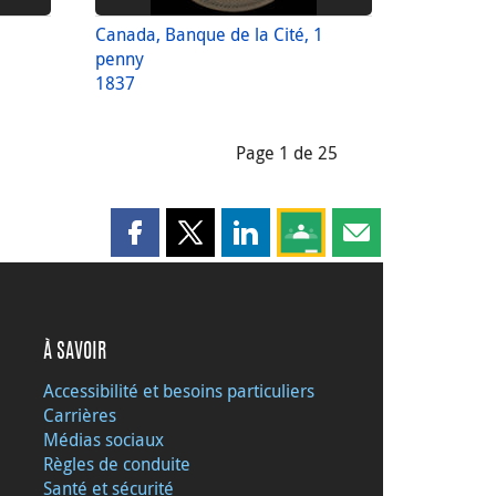
Canada, Banque de la Cité, 1
penny
1837
Page 1 de 25
Partager cette page sur Facebook
Partager cette page sur X
Partager cette page sur LinkedI
Partagez cette page sur
Partager cette pag
À SAVOIR
Accessibilité et besoins particuliers
Carrières
Médias sociaux
Règles de conduite
Santé et sécurité