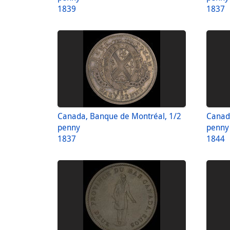
1839
1837
Canada, Banque de Montréal, 1/2
Canad
penny
penny
1837
1844