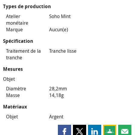
Types de production
Atelier
Soho Mint
monétaire
Marque
Aucun(e)
Spécification
Traitement de la
Tranche lisse
tranche
Mesures
Objet
Diamètre
28,2mm
Masse
14,18g
Matériaux
Objet
Argent
Partager cette page sur Faceboo
Partager cette page sur X
Partager cette pag
Partagez ce
Parta