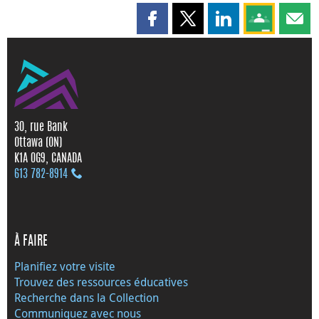
Partager cette page sur Faceboo
Partager cette page sur X
Partager cette pag
Partagez ce
Parta
30, rue Bank
Ottawa (ON)
K1A 0G9, CANADA
613 782‑8914
À FAIRE
Planifiez votre visite
Trouvez des ressources éducatives
Recherche dans la Collection
Communiquez avec nous