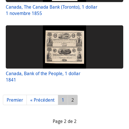
Canada, The Canada Bank (Toronto), 1 dollar
1 novembre 1855
Canada, Bank of the People, 1 dollar
1841
Premier
« Précédent
1
2
Page 2 de 2