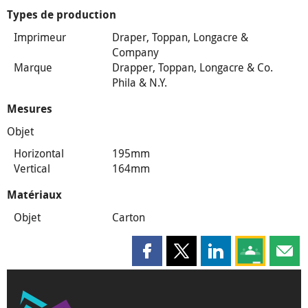
Types de production
Imprimeur
Draper, Toppan, Longacre &
Company
Marque
Drapper, Toppan, Longacre & Co.
Phila & N.Y.
Mesures
Objet
Horizontal
195mm
Vertical
164mm
Matériaux
Objet
Carton
Partager cette page sur Faceboo
Partager cette page sur X
Partager cette pag
Partagez ce
Parta