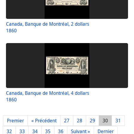
Canada, Banque de Montréal, 2 dollars
1860
Canada, Banque de Montréal, 4 dollars
1860
Premier
« Précédent
27
28
29
30
31
32
33
34
35
36
Suivant »
Dernier