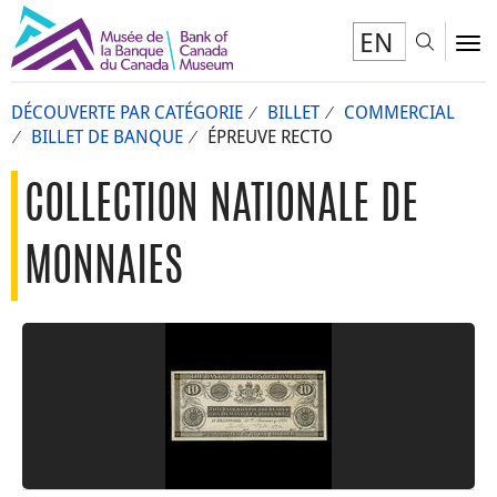
EN
Toggl
To
DÉCOUVERTE PAR CATÉGORIE
BILLET
COMMERCIAL
BILLET DE BANQUE
ÉPREUVE RECTO
COLLECTION NATIONALE DE
MONNAIES