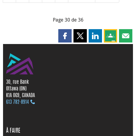
Page 30 de 36
Partager cette page sur Faceboo
Partager cette page sur X
Partager cette pag
Partagez ce
Parta
30, rue Bank
Ottawa (ON)
K1A 0G9, CANADA
613 782‑8914
À FAIRE