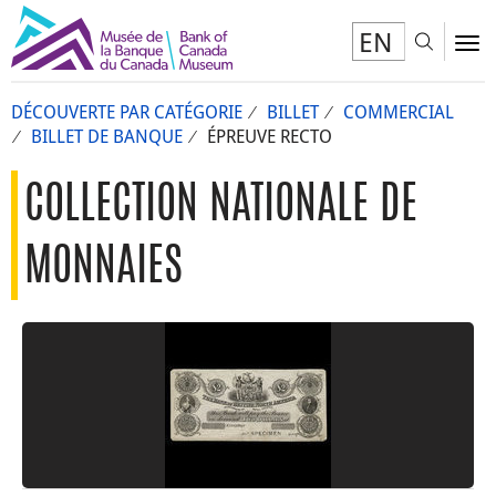
EN
Toggl
To
DÉCOUVERTE PAR CATÉGORIE
BILLET
COMMERCIAL
BILLET DE BANQUE
ÉPREUVE RECTO
COLLECTION NATIONALE DE
MONNAIES