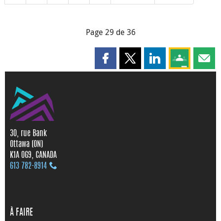
Page 29 de 36
Partager cette page sur Faceboo
Partager cette page sur X
Partager cette pag
Partagez ce
Parta
30, rue Bank
Ottawa (ON)
K1A 0G9, CANADA
613 782‑8914
À FAIRE