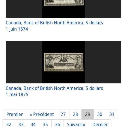
Canada, Bank of British North America, 5 dollars
1 juin 1874
Canada, Bank of British North America, 5 dollars
1 mai 1875
Premier
« Précédent
27
28
29
30
31
32
33
34
35
36
Suivant »
Dernier