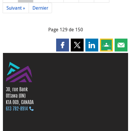
Suivant »
Dernier
Page 129 de 150
Partager cette page sur Faceboo
Partager cette page sur X
Partager cette pag
Partagez ce
Parta
30, rue Bank
Ottawa (ON)
K1A 0G9, CANADA
613 782‑8914