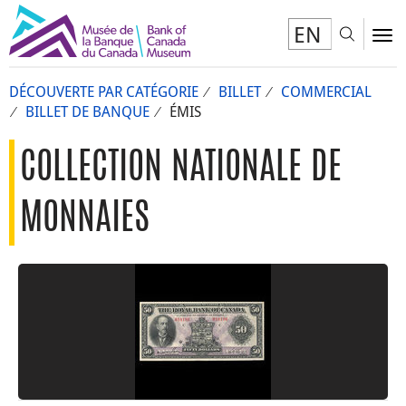
EN
Toggl
To
DÉCOUVERTE PAR CATÉGORIE
BILLET
COMMERCIAL
BILLET DE BANQUE
ÉMIS
COLLECTION NATIONALE DE
MONNAIES