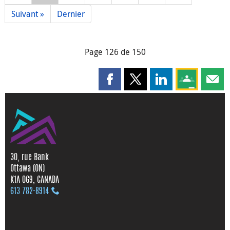
Suivant »
Dernier
Page 126 de 150
Partager cette page sur Faceboo
Partager cette page sur X
Partager cette pag
Partagez ce
Parta
30, rue Bank
Ottawa (ON)
K1A 0G9, CANADA
613 782‑8914