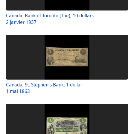
Canada, Bank of Toronto (The), 10 dollars
2 janvier 1937
Canada, St. Stephen's Bank, 1 dollar
1 mai 1863