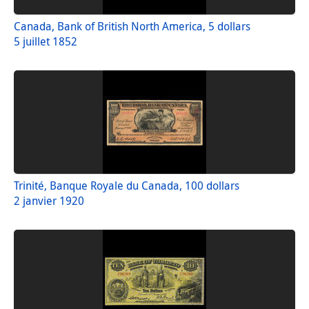
Canada, Bank of British North America, 5 dollars
5 juillet 1852
Trinité, Banque Royale du Canada, 100 dollars
2 janvier 1920