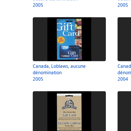
2005
2005
Canada, Loblaws, aucune
Canad
dénomination
dénom
2005
2004