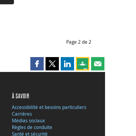
Page 2 de 2
Partager cette page sur Facebook
Partager cette page sur X
Partager cette page sur LinkedI
Partagez cette page sur
Partager cette pag
À SAVOIR
Accessibilité et besoins particuliers
Carrières
Médias sociaux
Règles de conduite
Santé et sécurité