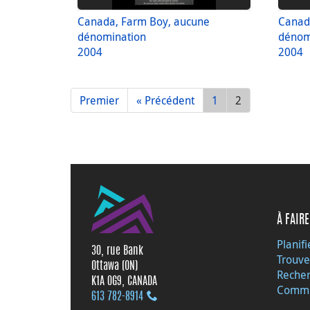
Canada, Farm Boy, aucune
Canad
dénomination
dénom
2004
2004
Premier
« Précédent
1
2
À FAIRE
Planifi
30, rue Bank
Trouve
Ottawa (ON)
Recher
K1A 0G9, CANADA
Commu
613 782‑8914