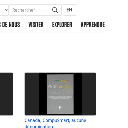
ez la base de données à rechercher
dans le site
Rechercher
EN
 DE NOUS
VISITER
EXPLORER
APPRENDRE
Canada, CompuSmart, aucune
dénomination