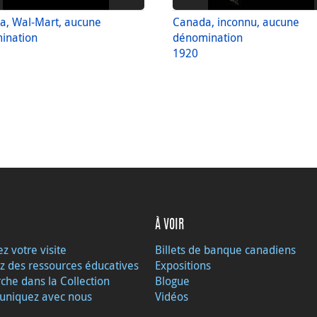
a, Wal-Mart, aucune
Canada, inconnu, aucune
ination
dénomination
1920
À VOIR
ez votre visite
Billets de banque canadiens
z des ressources éducatives
Expositions
che dans la Collection
Blogue
niquez avec nous
Vidéos