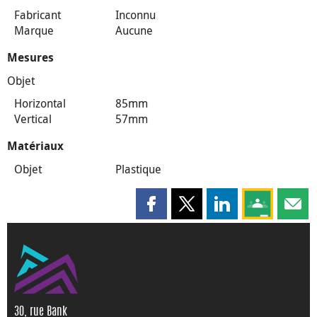
Fabricant
Inconnu
Marque
Aucune
Mesures
Objet
Horizontal
85mm
Vertical
57mm
Matériaux
Objet
Plastique
Partager cette page sur Faceboo
Partager cette page sur X
Partager cette pag
Partagez ce
Parta
30, rue Bank