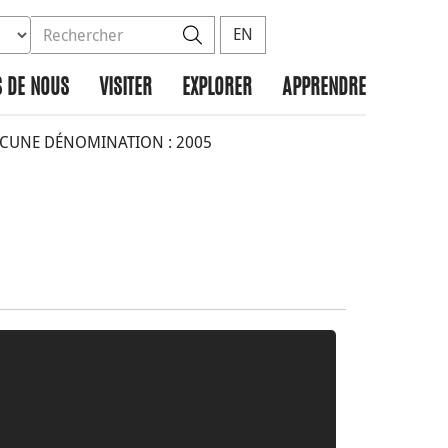
ez la base de données à rechercher
dans le site
Rechercher
EN
 DE NOUS
VISITER
EXPLORER
APPRENDRE
CUNE DÉNOMINATION : 2005