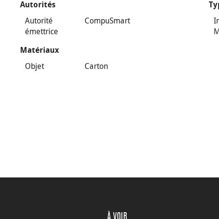
Autorités
Ty
Autorité
CompuSmart
I
émettrice
M
Matériaux
Objet
Carton
À VOIR