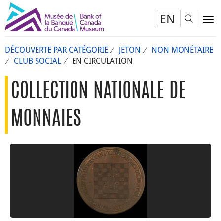
EN
Toggl
To
DÉCOUVERTE PAR CATÉGORIE
JETON
NON MONÉTAIRE
CLUB SOCIAL
EN CIRCULATION
COLLECTION NATIONALE DE
MONNAIES