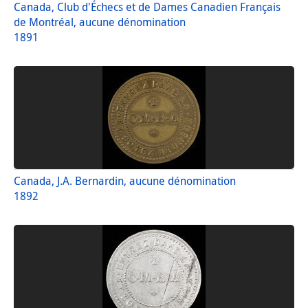
Canada, Club d'Échecs et de Dames Canadien Français
de Montréal, aucune dénomination
1891
Canada, J.A. Bernardin, aucune dénomination
1892