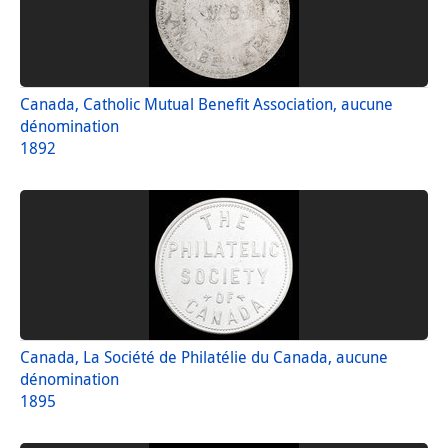
Canada, Catholic Mutual Benefit Association, aucune
dénomination
1892
Canada, La Société de Philatélie du Canada, aucune
dénomination
1895