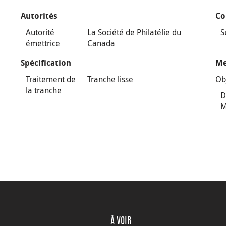
Autorités
Co
Autorité
La Société de Philatélie du
S
émettrice
Canada
Spécification
Me
Traitement de
Tranche lisse
Ob
la tranche
D
M
À VOIR