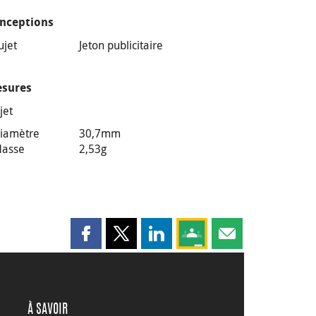
nceptions
ujet
Jeton publicitaire
sures
jet
iamètre
30,7mm
asse
2,53g
Partager cette page sur Facebook
Partager cette page sur X
Partager cette page sur LinkedI
Partagez cette page sur
Partager cette pag
À SAVOIR