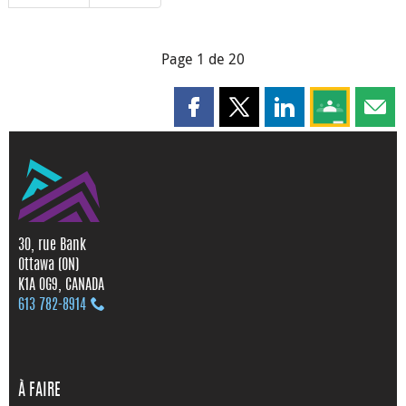
Page 1 de 20
Partager cette page sur Faceboo
Partager cette page sur X
Partager cette pag
Partagez ce
Parta
30, rue Bank
Ottawa (ON)
K1A 0G9, CANADA
613 782‑8914
À FAIRE