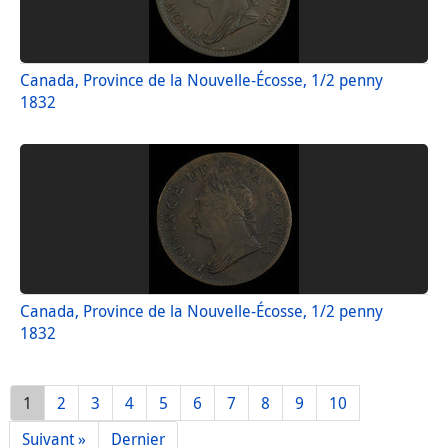
Canada, Province de la Nouvelle-Écosse, 1/2 penny
1832
Canada, Province de la Nouvelle-Écosse, 1/2 penny
1832
1
2
3
4
5
6
7
8
9
10
Suivant »
Dernier