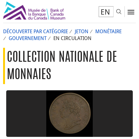
EN
Toggl
To
DÉCOUVERTE PAR CATÉGORIE
JETON
MONÉTAIRE
GOUVERNEMENT
EN CIRCULATION
COLLECTION NATIONALE DE
MONNAIES