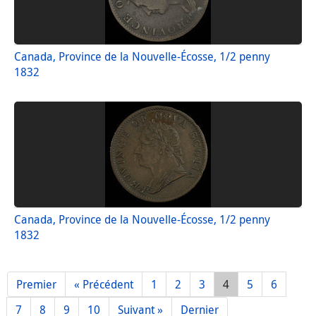
Canada, Province de la Nouvelle-Écosse, 1/2 penny
1832
Canada, Province de la Nouvelle-Écosse, 1/2 penny
1832
Premier
« Précédent
1
2
3
4
5
6
7
8
9
10
Suivant »
Dernier