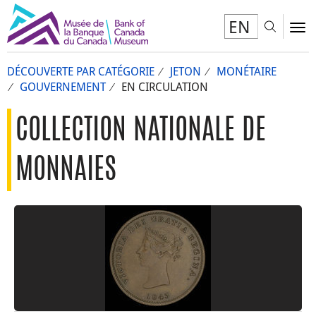
EN
Toggl
To
DÉCOUVERTE PAR CATÉGORIE
JETON
MONÉTAIRE
GOUVERNEMENT
EN CIRCULATION
COLLECTION NATIONALE DE
MONNAIES