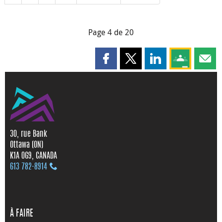
Page 4 de 20
Partager cette page sur Faceboo
Partager cette page sur X
Partager cette pag
Partagez ce
Parta
30, rue Bank
Ottawa (ON)
K1A 0G9, CANADA
613 782‑8914
À FAIRE