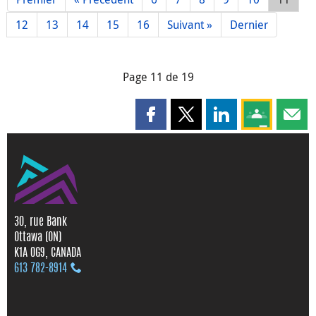
12
13
14
15
16
Suivant »
Dernier
Page 11 de 19
Partager cette page sur Faceboo
Partager cette page sur X
Partager cette pag
Partagez ce
Parta
30, rue Bank
Ottawa (ON)
K1A 0G9, CANADA
613 782‑8914