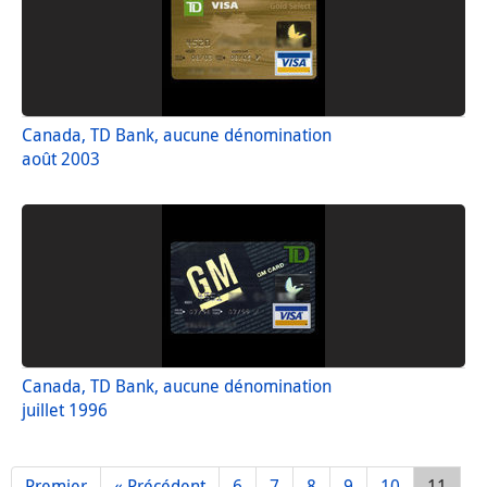
Canada, TD Bank, aucune dénomination
août 2003
Canada, TD Bank, aucune dénomination
juillet 1996
Premier
« Précédent
6
7
8
9
10
11