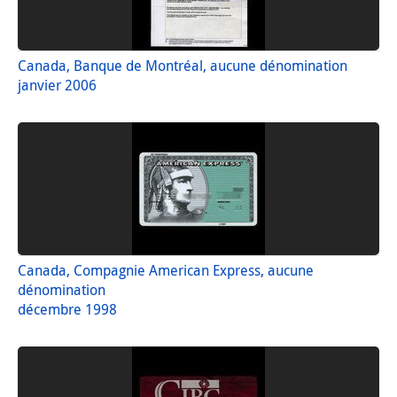
Canada, Banque de Montréal, aucune dénomination
janvier 2006
Canada, Compagnie American Express, aucune
dénomination
décembre 1998