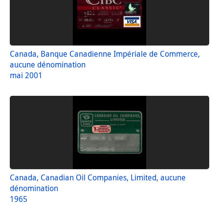
Canada, Banque Canadienne Impériale de Commerce,
aucune dénomination
mai 2001
Canada, Canadian Oil Companies, Limited, aucune
dénomination
1965