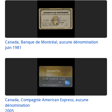
Canada, Banque de Montréal, aucune dénomination
juin 1981
Canada, Compagnie American Express, aucune
dénomination
2005