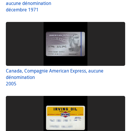
aucune dénomination
décembre 1971
Canada, Compagnie American Express, aucune
dénomination
2005