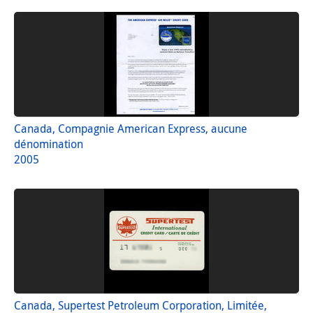
Canada, Compagnie American Express, aucune
dénomination
2005
Canada, Supertest Petroleum Corporation, Limitée,