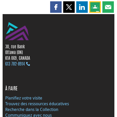
Partager cette page sur Faceboo
Partager cette page sur X
Partager cette pag
Partagez ce
Parta
30, rue Bank
Ottawa (ON)
K1A 0G9, CANADA
613 782‑8914
À FAIRE
Planifiez votre visite
Trouvez des ressources éducatives
Recherche dans la Collection
Communiquez avec nous