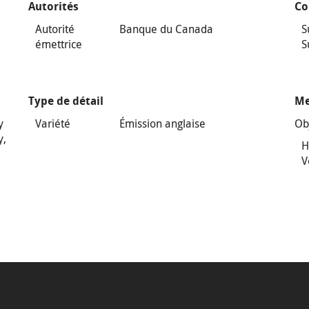
Autorités
Co
Autorité
Banque du Canada
S
émettrice
S
Type de détail
Me
y
Variété
Émission anglaise
Ob
y,
H
V