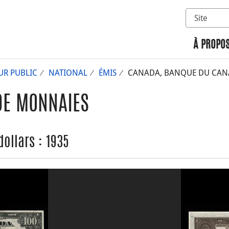
Sélectionn
Rechercher 
À PROPOS
UR PUBLIC
NATIONAL
ÉMIS
CANADA, BANQUE DU CANAD
DE MONNAIES
ollars : 1935