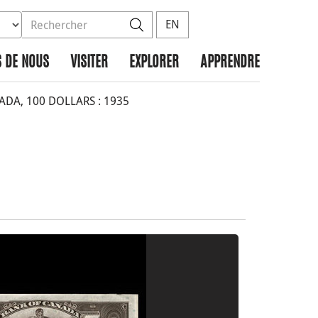
ez la base de données à rechercher
dans le site
Rechercher
EN
 DE NOUS
VISITER
EXPLORER
APPRENDRE
A, 100 DOLLARS : 1935