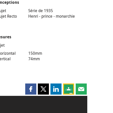
nceptions
ujet
Série de 1935
ujet Recto
Henri - prince - monarchie
sures
jet
orizontal
150mm
ertical
74mm
Partager cette page sur Facebook
Partager cette page sur X
Partager cette page sur LinkedI
Partagez cette page sur
Partager cette pag