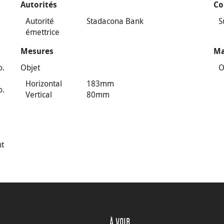
Autorités
Co
Autorité
Stadacona Bank
S
émettrice
Mesures
Ma
o.
Objet
O
Horizontal
183mm
o.
Vertical
80mm
nt
À VOIR