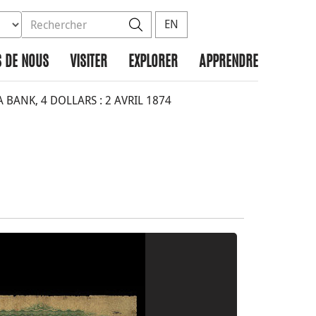
ez la base de données à rechercher
dans le site
Rechercher
EN
 DE NOUS
VISITER
EXPLORER
APPRENDRE
ANK, 4 DOLLARS : 2 AVRIL 1874