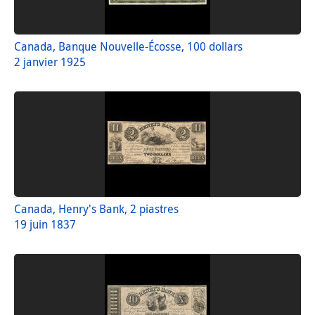
Canada, Banque Nouvelle-Écosse, 100 dollars
2 janvier 1925
Canada, Henry's Bank, 2 piastres
19 juin 1837