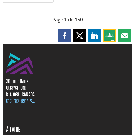
Page 1 de 150
Partager cette page sur Faceboo
Partager cette page sur X
Partager cette pag
Partagez ce
Parta
30, rue Bank
Ottawa (ON)
K1A 0G9, CANADA
613 782‑8914
À FAIRE