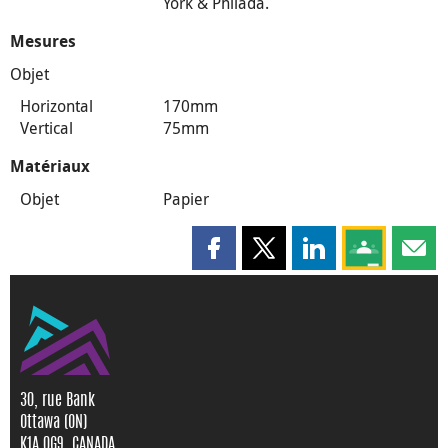
York & Philada.
Mesures
Objet
Horizontal
170mm
Vertical
75mm
Matériaux
Objet
Papier
Partager cette page sur Faceboo
Partager cette page sur X
Partager cette pag
Partagez ce
Parta
30, rue Bank
Ottawa (ON)
K1A 0G9, CANADA