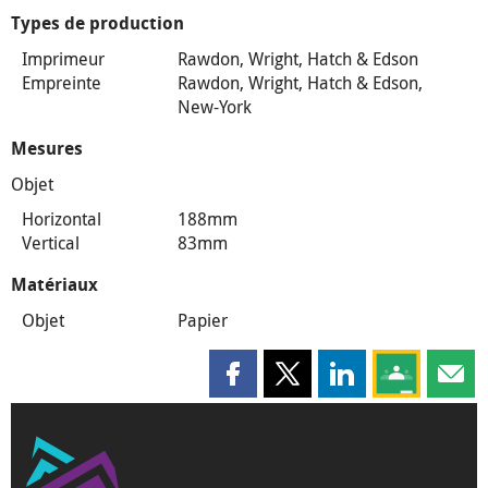
Types de production
Imprimeur
Rawdon, Wright, Hatch & Edson
Empreinte
Rawdon, Wright, Hatch & Edson,
New-York
Mesures
Objet
Horizontal
188mm
Vertical
83mm
Matériaux
Objet
Papier
Partager cette page sur Faceboo
Partager cette page sur X
Partager cette pag
Partagez ce
Parta