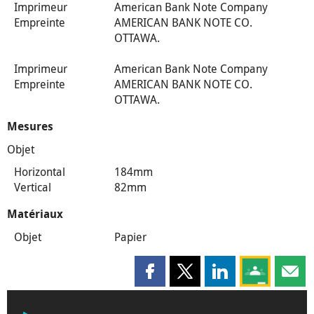
Imprimeur
American Bank Note Company
Empreinte
AMERICAN BANK NOTE CO.
OTTAWA.
Imprimeur
American Bank Note Company
Empreinte
AMERICAN BANK NOTE CO.
OTTAWA.
Mesures
Objet
Horizontal
184mm
Vertical
82mm
Matériaux
Objet
Papier
Partager cette page sur Faceboo
Partager cette page sur X
Partager cette pag
Partagez ce
Parta