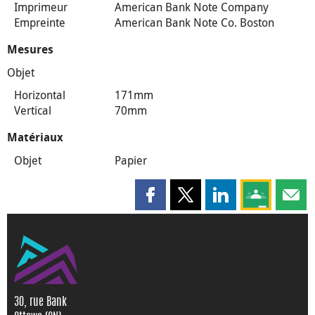
Imprimeur
American Bank Note Company
Empreinte
American Bank Note Co. Boston
Mesures
Objet
Horizontal
171mm
Vertical
70mm
Matériaux
Objet
Papier
Partager cette page sur Faceboo
Partager cette page sur X
Partager cette pag
Partagez ce
Parta
30, rue Bank