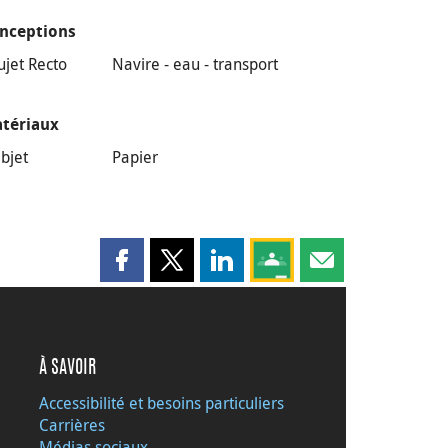
nceptions
ujet Recto
Navire - eau - transport
tériaux
bjet
Papier
Partager cette page sur Facebook
Partager cette page sur X
Partager cette page sur LinkedI
Partagez cette page sur
Partager cette pag
À SAVOIR
Accessibilité et besoins particuliers
Carrières
Médias sociaux