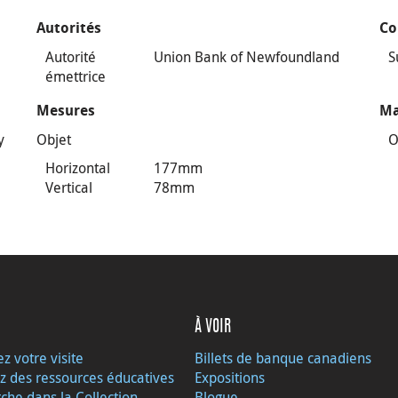
Autorités
Co
Autorité
Union Bank of Newfoundland
S
émettrice
Mesures
Ma
y
Objet
O
Horizontal
177mm
Vertical
78mm
À VOIR
ez votre visite
Billets de banque canadiens
z des ressources éducatives
Expositions
che dans la Collection
Blogue