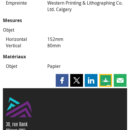
Empreinte
Western Printing & Lithographing Co.
Ltd. Calgary
Mesures
Objet
Horizontal
152mm
Vertical
80mm
Matériaux
Objet
Papier
Partager cette page sur Faceboo
Partager cette page sur X
Partager cette pag
Partagez ce
Parta
30, rue Bank