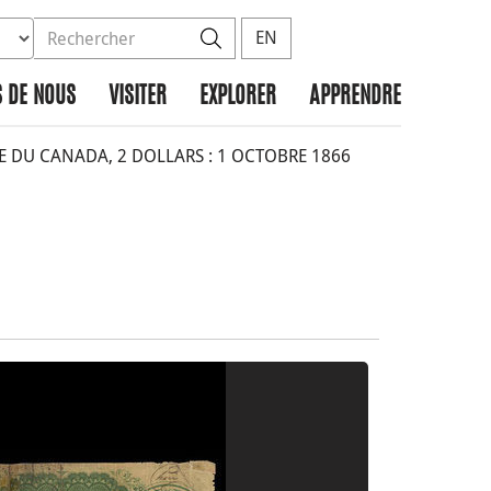
ez la base de données à rechercher
dans le site
Rechercher
EN
 DE NOUS
VISITER
EXPLORER
APPRENDRE
 DU CANADA, 2 DOLLARS : 1 OCTOBRE 1866