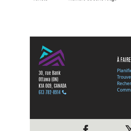
À FAIRE
Planifi
30, rue Bank
Trouve
Ottawa (ON)
Recher
K1A 0G9, CANADA
Commu
613 782‑8914