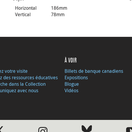
Horizontal
186mm
Vertical
78mm
À VOIR
ez votre visite
Billets de banque canadiens
z des ressources éducatives
Expositions
che dans la Collection
Blogue
niquez avec nous
Vidéos