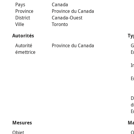
Pays
Canada
Province
Province du Canada
District
Canada-Ouest
Ville
Toronto
Autorités
Ty
Autorité
Province du Canada
G
émettrice
E
I
E
D
d
E
Mesures
Ma
Objet
O