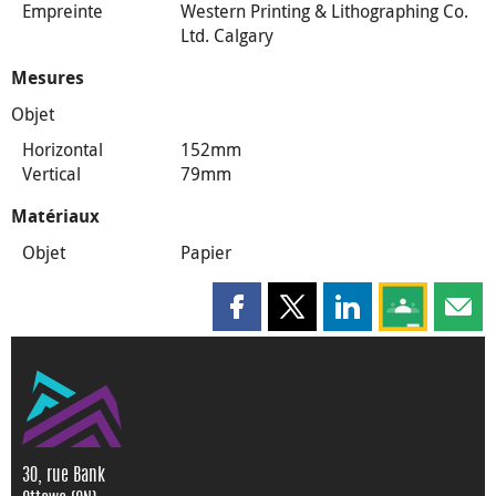
Empreinte
Western Printing & Lithographing Co.
Ltd. Calgary
Mesures
Objet
Horizontal
152mm
Vertical
79mm
Matériaux
Objet
Papier
Partager cette page sur Faceboo
Partager cette page sur X
Partager cette pag
Partagez ce
Parta
30, rue Bank