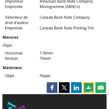
Imprimeur
American Bank Note Company
Empreinte
Monogramme (ABNCo)
Détenteur de
Canada Bank Note Company
droit d'auteur
Empreinte
Canada Bank Note Printing Tint
Mesures
Objet
Horizontal
178mm
Vertical
76mm
Matériaux
Objet
Papier
Partager cette page sur Faceboo
Partager cette page sur X
Partager cette pag
Partagez ce
Parta