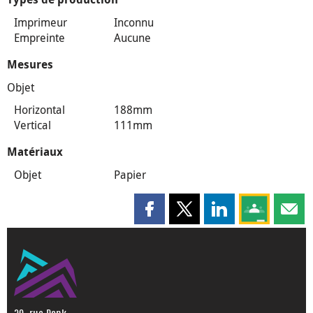
Imprimeur
Inconnu
Empreinte
Aucune
Mesures
Objet
Horizontal
188mm
Vertical
111mm
Matériaux
Objet
Papier
Partager cette page sur Faceboo
Partager cette page sur X
Partager cette pag
Partagez ce
Parta