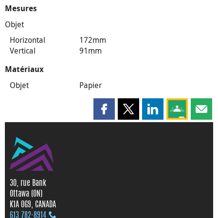
Mesures
Objet
Horizontal
172mm
Vertical
91mm
Matériaux
Objet
Papier
Partager cette page sur Faceboo
Partager cette page sur X
Partager cette pag
Partagez ce
Parta
30, rue Bank
Ottawa (ON)
K1A 0G9, CANADA
613 782‑8914