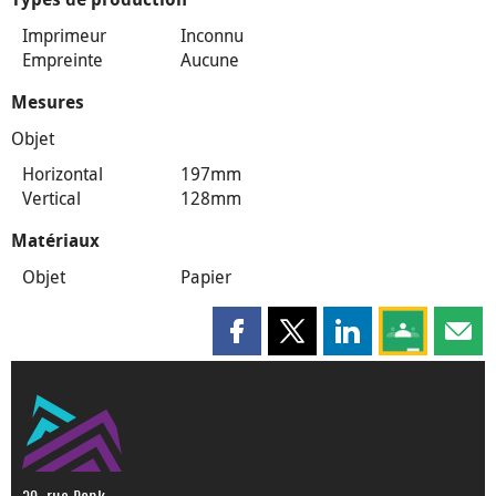
Imprimeur
Inconnu
Empreinte
Aucune
Mesures
Objet
Horizontal
197mm
Vertical
128mm
Matériaux
Objet
Papier
Partager cette page sur Faceboo
Partager cette page sur X
Partager cette pag
Partagez ce
Parta