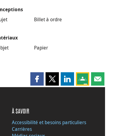
nceptions
ujet
Billet à ordre
tériaux
bjet
Papier
Partager cette page sur Facebook
Partager cette page sur X
Partager cette page sur LinkedI
Partagez cette page sur
Partager cette pag
À SAVOIR
Accessibilité et besoins particuliers
Carrières
Médias sociaux