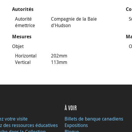
Autorités
Co
Autorité
Compagnie de la Baie
S
émettrice
d'Hudson
Mesures
Ma
Objet
O
Horizontal
202mm
Vertical
113mm
À VOIR
ez votre visite
Billets de banque canadiens
z des ressources éducatives
Expositions
che dans la Collection
Blogue