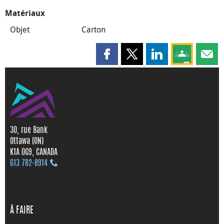
Matériaux
Objet
Carton
Partager cette page sur Faceboo
Partager cette page sur X
Partager cette pag
Partagez ce
Parta
30, rue Bank
Ottawa (ON)
K1A 0G9, CANADA
613 782‑8914
À FAIRE