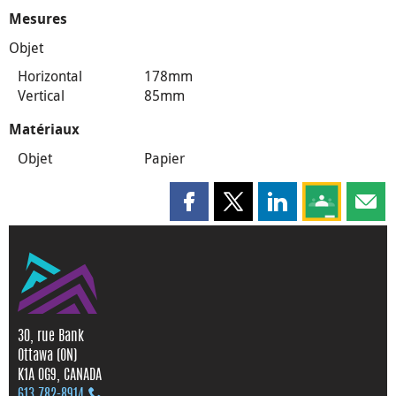
Mesures
Objet
Horizontal
178mm
Vertical
85mm
Matériaux
Objet
Papier
Partager cette page sur Faceboo
Partager cette page sur X
Partager cette pag
Partagez ce
Parta
30, rue Bank
Ottawa (ON)
K1A 0G9, CANADA
613 782‑8914