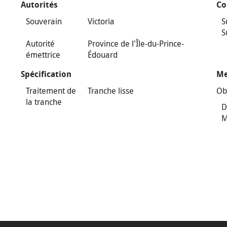
Autorités
Co
Souverain
Victoria
S
S
Autorité
Province de l'Île-du-Prince-
émettrice
Édouard
Spécification
Me
Traitement de
Tranche lisse
Ob
la tranche
D
M