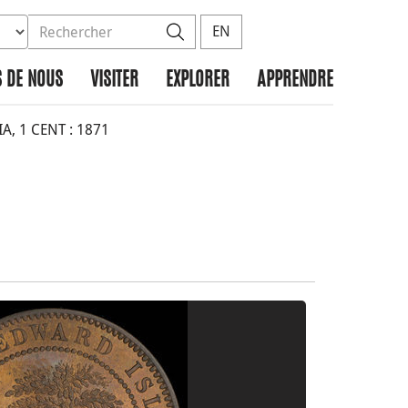
ez la base de données à rechercher
dans le site
Rechercher
EN
 DE NOUS
VISITER
EXPLORER
APPRENDRE
, 1 CENT : 1871