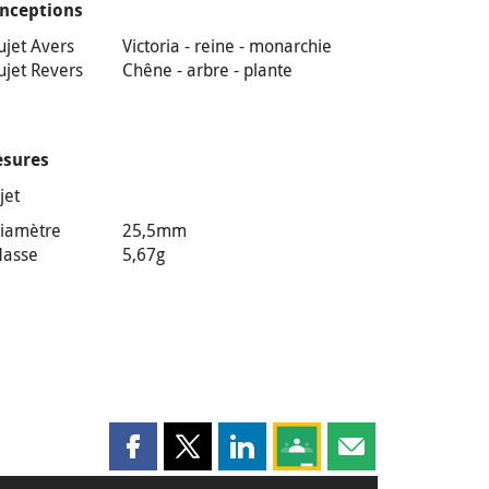
nceptions
ujet Avers
Victoria - reine - monarchie
ujet Revers
Chêne - arbre - plante
sures
jet
iamètre
25,5mm
asse
5,67g
Partager cette page sur Facebook
Partager cette page sur X
Partager cette page sur LinkedI
Partagez cette page sur
Partager cette pag