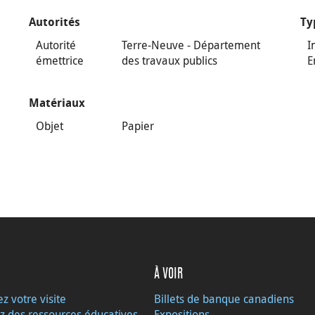
Autorités
Ty
Autorité
Terre-Neuve - Département
I
émettrice
des travaux publics
E
Matériaux
Objet
Papier
À VOIR
ez votre visite
Billets de banque canadiens
z des ressources éducatives
Expositions