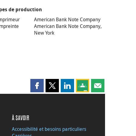
pes de production
mprimeur
American Bank Note Company
mpreinte
American Bank Note Company,
New York
Partager cette page sur Facebook
Partager cette page sur X
Partager cette page sur LinkedI
Partagez cette page sur
Partager cette pag
À SAVOIR
Accessibilité et besoins particuliers
Carrières