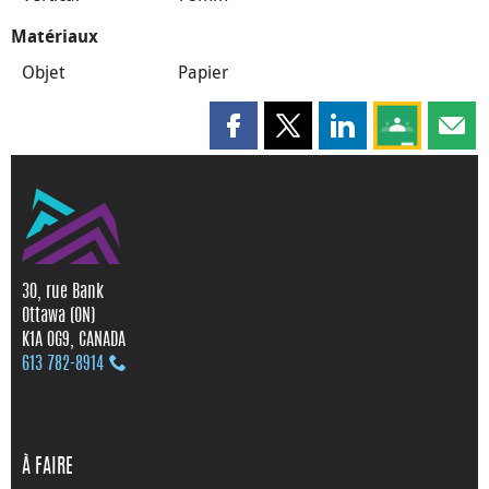
Matériaux
Objet
Papier
Partager cette page sur Faceboo
Partager cette page sur X
Partager cette pag
Partagez ce
Parta
30, rue Bank
Ottawa (ON)
K1A 0G9, CANADA
613 782‑8914
À FAIRE