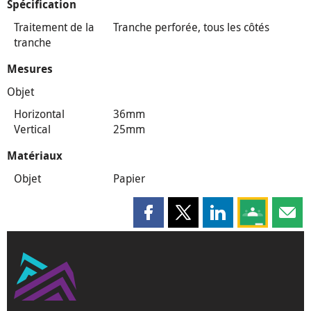
Spécification
Traitement de la
Tranche perforée, tous les côtés
tranche
Mesures
Objet
Horizontal
36mm
Vertical
25mm
Matériaux
Objet
Papier
Partager cette page sur Faceboo
Partager cette page sur X
Partager cette pag
Partagez ce
Parta