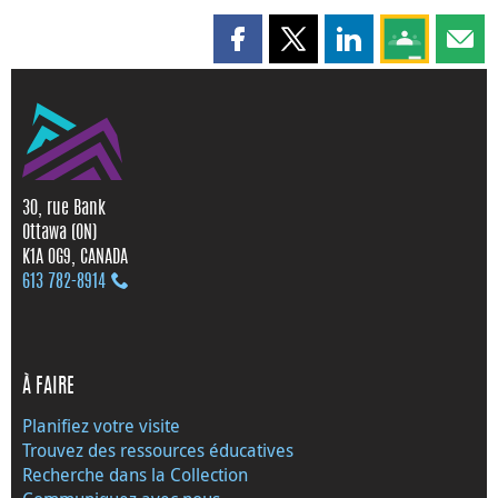
Partager cette page sur Faceboo
Partager cette page sur X
Partager cette pag
Partagez ce
Parta
30, rue Bank
Ottawa (ON)
K1A 0G9, CANADA
613 782‑8914
À FAIRE
Planifiez votre visite
Trouvez des ressources éducatives
Recherche dans la Collection