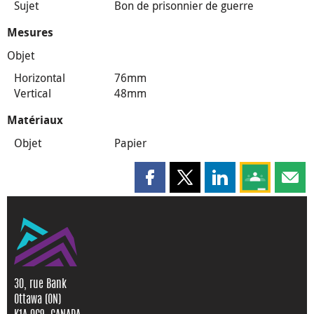
Sujet
Bon de prisonnier de guerre
Mesures
Objet
Horizontal
76mm
Vertical
48mm
Matériaux
Objet
Papier
Partager cette page sur Faceboo
Partager cette page sur X
Partager cette pag
Partagez ce
Parta
30, rue Bank
Ottawa (ON)